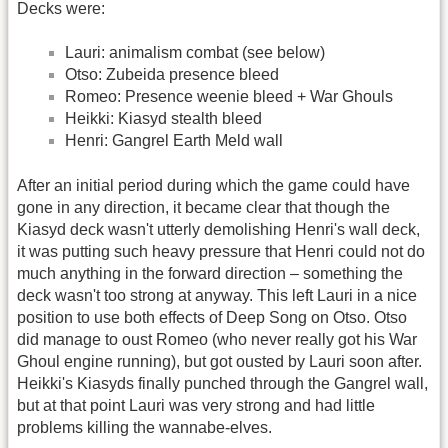
Decks were:
Lauri: animalism combat (see below)
Otso: Zubeida presence bleed
Romeo: Presence weenie bleed + War Ghouls
Heikki: Kiasyd stealth bleed
Henri: Gangrel Earth Meld wall
After an initial period during which the game could have
gone in any direction, it became clear that though the
Kiasyd deck wasn't utterly demolishing Henri's wall deck,
it was putting such heavy pressure that Henri could not do
much anything in the forward direction – something the
deck wasn't too strong at anyway. This left Lauri in a nice
position to use both effects of Deep Song on Otso. Otso
did manage to oust Romeo (who never really got his War
Ghoul engine running), but got ousted by Lauri soon after.
Heikki's Kiasyds finally punched through the Gangrel wall,
but at that point Lauri was very strong and had little
problems killing the wannabe-elves.