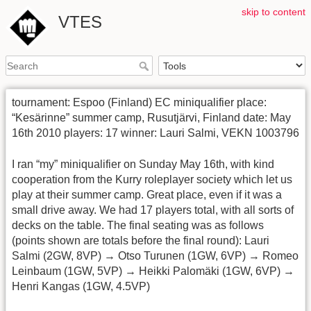
skip to content
VTES
tournament: Espoo (Finland) EC miniqualifier place:
“Kesärinne” summer camp, Rusutjärvi, Finland date: May
16th 2010 players: 17 winner: Lauri Salmi, VEKN 1003796
I ran “my” miniqualifier on Sunday May 16th, with kind
cooperation from the Kurry roleplayer society which let us
play at their summer camp. Great place, even if it was a
small drive away. We had 17 players total, with all sorts of
decks on the table. The final seating was as follows
(points shown are totals before the final round): Lauri
Salmi (2GW, 8VP) → Otso Turunen (1GW, 6VP) → Romeo
Leinbaum (1GW, 5VP) → Heikki Palomäki (1GW, 6VP) →
Henri Kangas (1GW, 4.5VP)