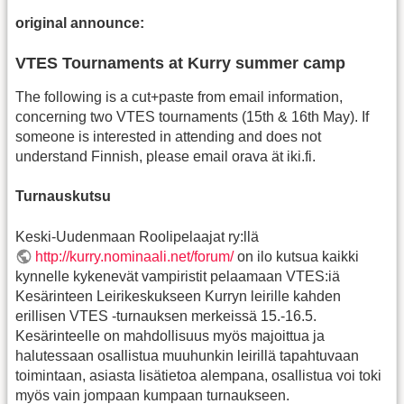
original announce:
VTES Tournaments at Kurry summer camp
The following is a cut+paste from email information,
concerning two VTES tournaments (15th & 16th May). If
someone is interested in attending and does not
understand Finnish, please email orava ät iki.fi.
Turnauskutsu
Keski-Uudenmaan Roolipelaajat ry:llä
http://kurry.nominaali.net/forum/
on ilo kutsua kaikki
kynnelle kykenevät vampiristit pelaamaan VTES:iä
Kesärinteen Leirikeskukseen Kurryn leirille kahden
erillisen VTES -turnauksen merkeissä 15.-16.5.
Kesärinteelle on mahdollisuus myös majoittua ja
halutessaan osallistua muuhunkin leirillä tapahtuvaan
toimintaan, asiasta lisätietoa alempana, osallistua voi toki
myös vain jompaan kumpaan turnaukseen.