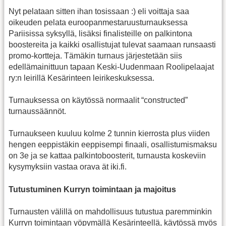
Nyt pelataan sitten ihan tosissaan :) eli voittaja saa
oikeuden pelata euroopanmestaruusturnauksessa
Pariisissa syksyllä, lisäksi finalisteille on palkintona
boostereita ja kaikki osallistujat tulevat saamaan runsaasti
promo-kortteja. Tämäkin turnaus järjestetään siis
edellämainittuun tapaan Keski-Uudenmaan Roolipelaajat
ry:n leirillä Kesärinteen leirikeskuksessa.
Turnauksessa on käytössä normaalit “constructed”
turnaussäännöt.
Turnaukseen kuuluu kolme 2 tunnin kierrosta plus viiden
hengen eeppistäkin eeppisempi finaali, osallistumismaksu
on 3e ja se kattaa palkintoboosterit, turnausta koskeviin
kysymyksiin vastaa orava ät iki.fi.
Tutustuminen Kurryn toimintaan ja majoitus
Turnausten välillä on mahdollisuus tutustua paremminkin
Kurryn toimintaan yöpymällä Kesärinteellä, käytössä myös