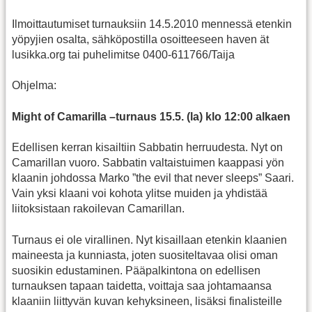
Ilmoittautumiset turnauksiin 14.5.2010 mennessä etenkin
yöpyjien osalta, sähköpostilla osoitteeseen haven ät
lusikka.org tai puhelimitse 0400-611766/Taija
Ohjelma:
Might of Camarilla –turnaus 15.5. (la) klo 12:00 alkaen
Edellisen kerran kisailtiin Sabbatin herruudesta. Nyt on
Camarillan vuoro. Sabbatin valtaistuimen kaappasi yön
klaanin johdossa Marko ”the evil that never sleeps” Saari.
Vain yksi klaani voi kohota ylitse muiden ja yhdistää
liitoksistaan rakoilevan Camarillan.
Turnaus ei ole virallinen. Nyt kisaillaan etenkin klaanien
maineesta ja kunniasta, joten suositeltavaa olisi oman
suosikin edustaminen. Pääpalkintona on edellisen
turnauksen tapaan taidetta, voittaja saa johtamaansa
klaaniin liittyvän kuvan kehyksineen, lisäksi finalisteille