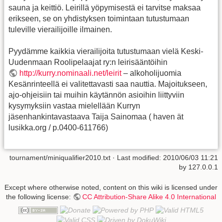
sauna ja keittiö. Leirillä yöpymisestä ei tarvitse maksaa
erikseen, se on yhdistyksen toimintaan tutustumaan
tuleville vierailijoille ilmainen.
Pyydämme kaikkia vierailijoita tutustumaan vielä Keski-
Uudenmaan Roolipelaajat ry:n leirisääntöihin
http://kurry.nominaali.net/leirit
– alkoholijuomia
Kesänrinteellä ei valitettavasti saa nauttia. Majoitukseen,
ajo-ohjeisiin tai muihin käytännön asioihin liittyviin
kysymyksiin vastaa mielellään Kurryn
jäsenhankintavastaava Taija Sainomaa ( haven ät
lusikka.org / p.0400-611766)
tournament/miniqualifier2010.txt
· Last modified:
2010/06/03 11:21
by
127.0.0.1
Except where otherwise noted, content on this wiki is licensed under
the following license:
CC Attribution-Share Alike 4.0 International